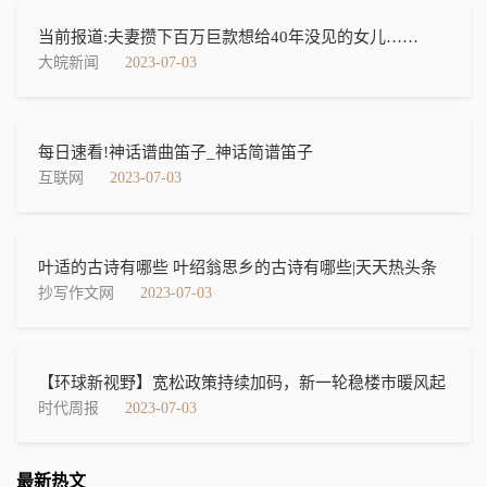
当前报道:夫妻攒下百万巨款想给40年没见的女儿……
大皖新闻
2023-07-03
每日速看!神话谱曲笛子_神话简谱笛子
互联网
2023-07-03
叶适的古诗有哪些 叶绍翁思乡的古诗有哪些|天天热头条
抄写作文网
2023-07-03
【环球新视野】宽松政策持续加码，新一轮稳楼市暖风起
时代周报
2023-07-03
最新热文