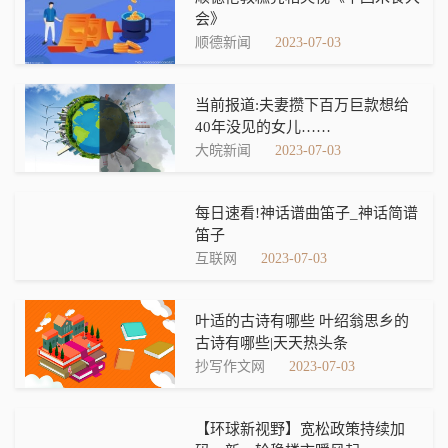
会》
顺德新闻
2023-07-03
当前报道:夫妻攒下百万巨款想给
40年没见的女儿……
大皖新闻
2023-07-03
每日速看!神话谱曲笛子_神话简谱
笛子
互联网
2023-07-03
叶适的古诗有哪些 叶绍翁思乡的
古诗有哪些|天天热头条
抄写作文网
2023-07-03
【环球新视野】宽松政策持续加