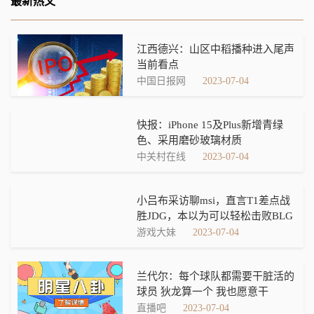
最新热文
江西德兴：山区中稻播种进入尾声
当前看点
中国日报网
2023-07-04
快报：iPhone 15及Plus新增青绿
色、采用磨砂玻璃材质
中关村在线
2023-07-04
小吕布采访聊msi，直言T1差点战
胜JDG，本以为可以轻松击败BLG
游戏大妹
2023-07-04
兰代尔：每个球队都需要干脏活的
球员 狄龙算一个 我也愿意干
直播吧
2023-07-04