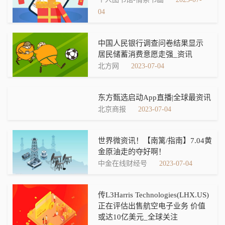
04
中国人民银行调查问卷结果显示
居民储蓄消费意愿走强_资讯
北方网
2023-07-04
东方甄选启动App直播|全球最资讯
北京商报
2023-07-04
世界微资讯！【南篱/指南】7.04黄
金原油走的夺好啊！
中金在线财经号
2023-07-04
传L3Harris Technologies(LHX.US)
正在评估出售航空电子业务 价值
或达10亿美元_全球关注