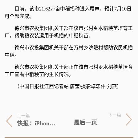
目前，该市21.62万亩中稻播种进入尾声，预计7月10日
可全部完成。
德兴市农投集团机关干部在该市张村乡水稻秧苗培育工
厂，帮助粮农装运用于机插的中稻秧苗。
德兴市农投集团机关干部在万村乡沙畈村帮助农民机插
中稻。
德兴市农投集团机关干部正在该市张村乡水稻秧苗培育
工厂查看中稻秧苗的生长情况。
（中国日报社江西记者站 唐莹/摄影卓忠伟 刘燕）
下一篇
上一篇
最后一页
快报：iPhone 15及Plus新增青绿色、采用磨砂玻璃材质